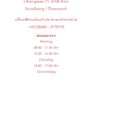
Obergasse 11, 6706 Bürs
Vorarlberg / Österreich
office@musikschule-brandnertal.at
+43 (0)660 - 3170133
BÜROZEITEN
Montag
08:00 - 11:30 Uhr
13:30 - 16:30 Uhr
Dienstag
14:00 - 17:00 Uhr
Donnerstag
08:30 - 11:00 Uhr
Während der Schulferien und an Feiertagen gelten
abweichende Bürozeiten.
Ein Besprechungstermin ist nur nach
vorheriger telefonischer Vereinbarung möglich.