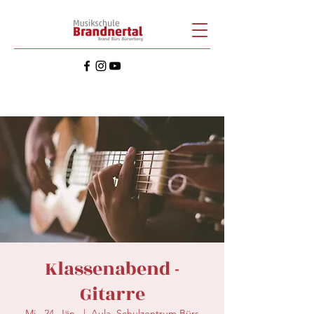
Klassenabend -
Gitarre
Mi., 24. Jän.
  |  
Aula, Schulzentrum Bürs