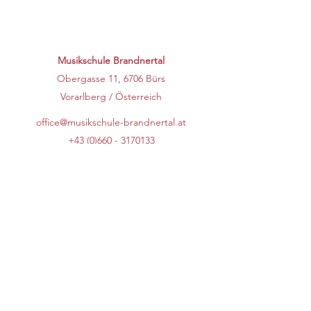
Musikschule Brandnertal
Obergasse 11, 6706 Bürs
Vorarlberg / Österreich
office@musikschule-brandnertal.at
+43 (0)660 - 3170133
BÜROZEITEN
Montag
08:00 - 11:30 Uhr
13:30 - 16:30 Uhr
Dienstag
14:00 - 17:00 Uhr
Donnerstag
08:30 - 11:00 Uhr
Während der Schulferien und an Feiertagen gelten
abweichende Bürozeiten.